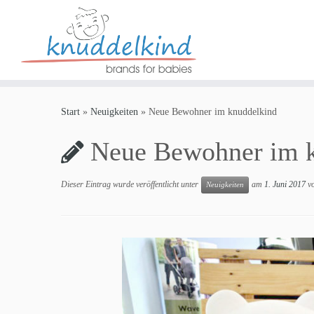
Zum
Inhalt
Start
»
Neuigkeiten
»
Neue Bewohner im knuddelkind
springen
Neue Bewohner im 
Dieser Eintrag wurde veröffentlicht unter
am
1. Juni 2017
v
Neuigkeiten