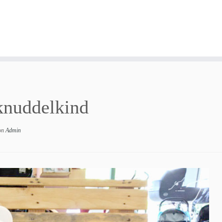
knuddelkind
on
Admin