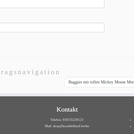
tragsnavigation
Buggies mit tollen Mickey Mouse Mo
Kontakt
Telefon: 030/55220123
Mail:
shop@knuddelkind.berlin