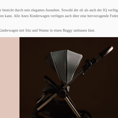
esticht durch sein elegantes Aussehen. Sowohl der eli als auch der IQ verfüg
fen kann. Alle Anex Kinderwagen verfügen auch über eine hervorragende Fede
n Kinderwagen mit Sitz und Wanne in einen Buggy umbauen lässt.