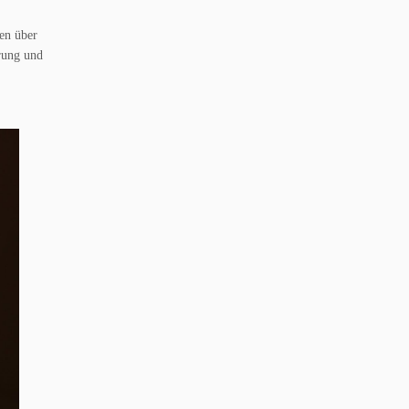
en über
rung und