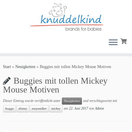
Zum
Inhalt
Start
»
Neuigkeiten
»
Buggies mit tollen Mickey Mouse Motiven
springen
Buggies mit tollen Mickey
Mouse Motiven
Dieser Eintrag wurde veröffentlicht unter
und verschlagwortet mit
Neuigkeiten
am
22. Juni 2017
von
Admin
buggy
disney
easywalker
mickey