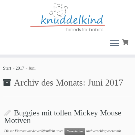
Zum
Inhalt
Start
»
2017
»
Juni
springen
Archiv des Monats:
Juni 2017
Buggies mit tollen Mickey Mouse
Motiven
Dieser Eintrag wurde veröffentlicht unter
und verschlagwortet mit
Neuigkeiten