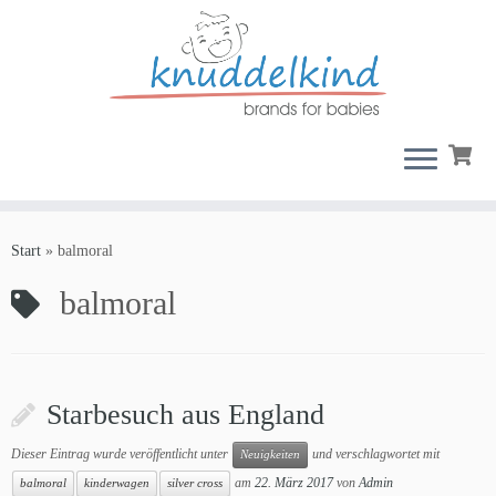
Zum
Inhalt
Start
»
balmoral
springen
balmoral
Starbesuch aus England
Dieser Eintrag wurde veröffentlicht unter
und verschlagwortet mit
Neuigkeiten
am
22. März 2017
von
Admin
balmoral
kinderwagen
silver cross