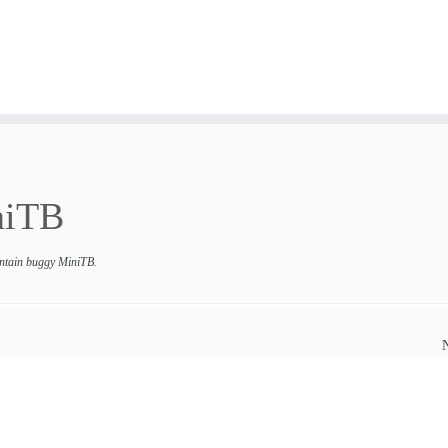
niTB
tain buggy MiniTB
.