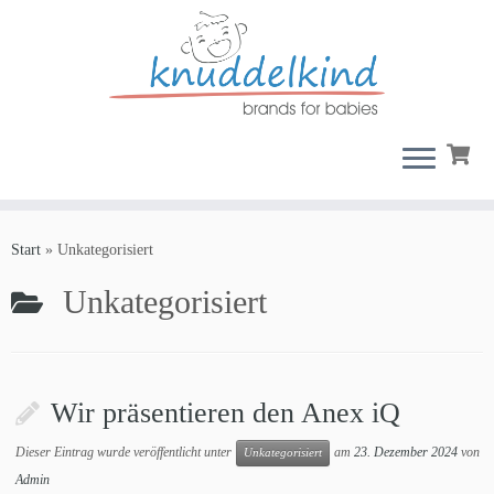
Zum
Inhalt
Start
»
Unkategorisiert
springen
Unkategorisiert
Wir präsentieren den Anex iQ
Dieser Eintrag wurde veröffentlicht unter
am
23. Dezember 2024
von
Unkategorisiert
Admin