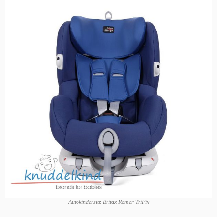
Autokindersitz Britax Römer TriFix